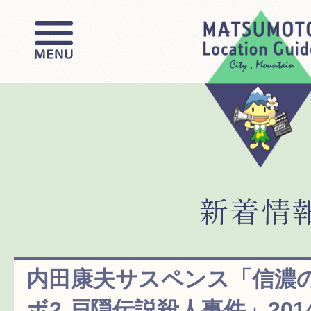
内田康夫サスペンス「信濃
ボ2 戸隠伝説殺人事件」201