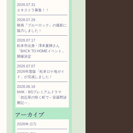
2026.07.31
エキストラ募集！！
2026.07.28
映画『ブルーロック』の撮影に
協力しました！
2026.07.17
松本市出身・澤本夏輝さん
「BACK TO HOMEイベント」
開催決定
2026.07.07
2026年度版「松本ロケ地ガイ
ド」が完成しました！
2026.06.16
NHK・BSプレミアムドラマ
「勿忘草の咲く町で～安曇野診
療記～」
2026年
(17)