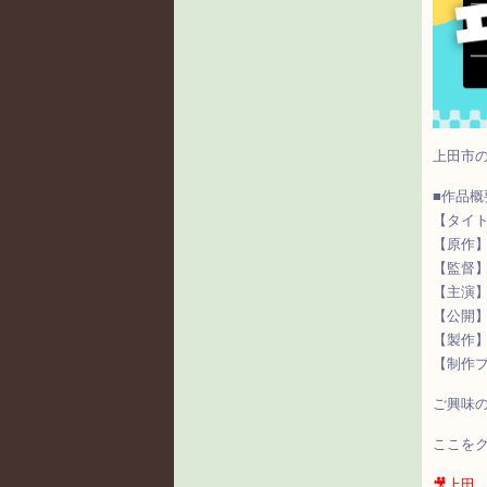
上田市
■作品概
【タイ
【原作
【監督
【主演】
【公開
【製作
【制作
ご興味
ここをクリ
🎥
上田