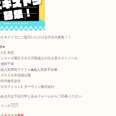
のエキストラにご協⼒いただける⽅を⼤募集！！
要■
トル】未定
】シリーズ累計５８０万部超えの大人気ライトノベル
】池田千尋
超人気男性アイドル✖️超人気若手女優
】２０２６年全国公開
】松竹株式会社
プロダクション】ダーウィン株式会社
のある方は下記の申し込みフォームからご応募ください。
ック👇👇👇
 エキストラ募集