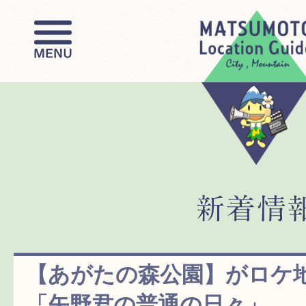
【あがたの森公園】がロケ
「矢野君の普通の日々」