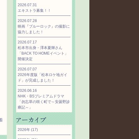
2026.07.31
エキストラ募集！！
2026.07.28
映画『ブルーロック』の撮影に
協力しました！
2026.07.17
松本市出身・澤本夏輝さん
「BACK TO HOMEイベント」
開催決定
2026.07.07
2026年度版「松本ロケ地ガイ
ド」が完成しました！
2026.06.16
NHK・BSプレミアムドラマ
「勿忘草の咲く町で～安曇野診
療記～」
着
2026年
(17)