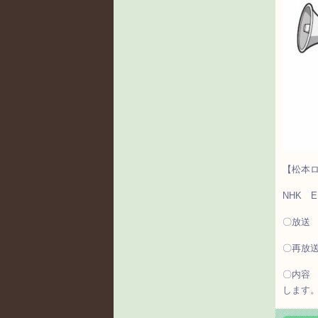
【松本
NHK 
〇放送 
〇再放送
〇内容
します