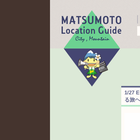
1/2
る旅