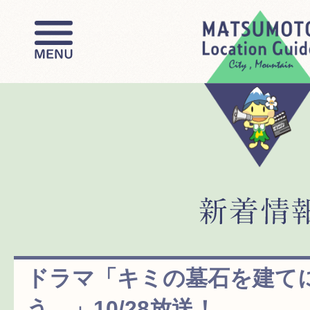
ドラマ「キミの墓石を建て
う。」10/28放送！