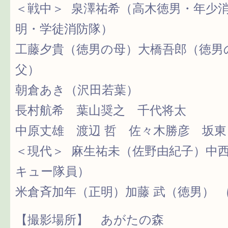
＜戦中＞ 泉澤祐希（高木徳男・年少
明・学徒消防隊）
工藤夕貴（徳男の母）大橋吾郎（徳男
父）
朝倉あき（沢田若葉）
長村航希 葉山奨之 千代将太
中原丈雄 渡辺 哲 佐々木勝彦 坂東
＜現代＞ 麻生祐未（佐野由紀子）中
キュー隊員）
米倉斉加年（正明）加藤 武（徳男）
【撮影場所】 あがたの森