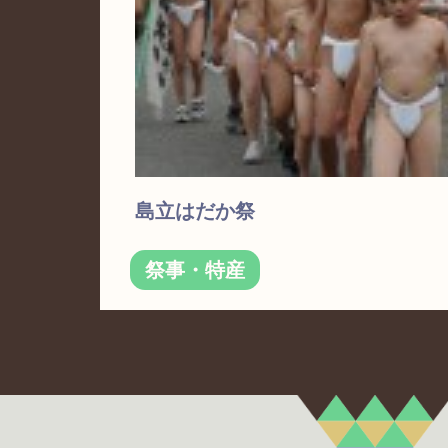
島立はだか祭
祭事・特産